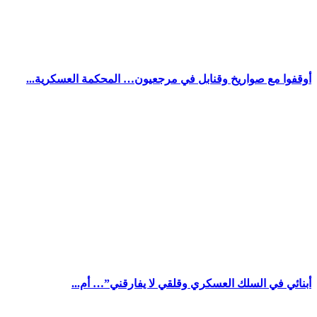
أوقفوا مع صواريخ وقنابل في مرجعيون… المحكمة العسكرية...
أبنائي في السلك العسكري وقلقي لا يفارقني”… أم...