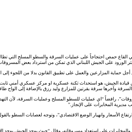
ولي القاع حمص احتجاجاً على عمليات السرقة والسطو المسلح التي تطا
ثر الورود على الجيش اللبناني الذي تمكن من استرداد بعض المسروقات
حماية المزارعين والعمل على تطبيق القانون بدلا من اللجوء إلى الأ
 قيادة الجيش، هو استحداث ثكنة عسكرية او مركز عسكري أمني ثابت ي
لسرقة وآخرها سرقة بقرتين للمزارع وليد رزق بالإضافة إلى الواح طا
مسروقات”، رافضاً “اي عمليات للسطو المسلح وعمليات السرقة، لأن الته
 مديرية المخابرات على الإنجاز.”
رتفاع الأسعار وانهيار الوضع الاقتصادي”، وتوجه لعصابات السطو بالق
لمخابرات على استعداد مسروقاته، وقال “حيث يوجد الجيش يوجد الأم