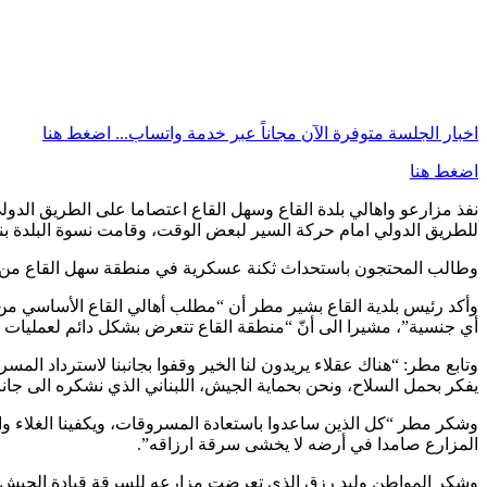
اخبار الجلسة متوفرة الآن مجاناً عبر خدمة واتساب...
اضغط هنا
اضغط هنا
نفذ مزارعو واهالي بلدة القاع وسهل القاع اعتصاما على الطريق الد
للطريق الدولي امام حركة السير لبعض الوقت، وقامت نسوة البلدة بن
وطالب المحتجون باستحداث ثكنة عسكرية في منطقة سهل القاع من أجل 
وأكد رئيس بلدية القاع بشير مطر أن “مطلب أهالي القاع الأساسي من
أي جنسية”، مشيرا الى أنّ “منطقة القاع تتعرض بشكل دائم لعمليات ا
وتابع مطر: “هناك عقلاء يريدون لنا الخير وقفوا بجانبنا لاسترداد ال
يفكر بحمل السلاح، ونحن بحماية الجيش، اللبناني الذي نشكره الى جانب
وشكر مطر “كل الذين ساعدوا باستعادة المسروقات، ويكفينا الغلاء وا
المزارع صامدا في أرضه لا يخشى سرقة ارزاقه”.
وشكر المواطن وليد رزق الذي تعرضت مزارعه للسرقة قيادة الجيش وا