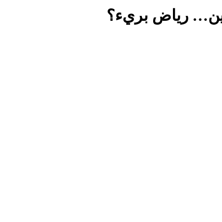
بين… رياض بريء؟