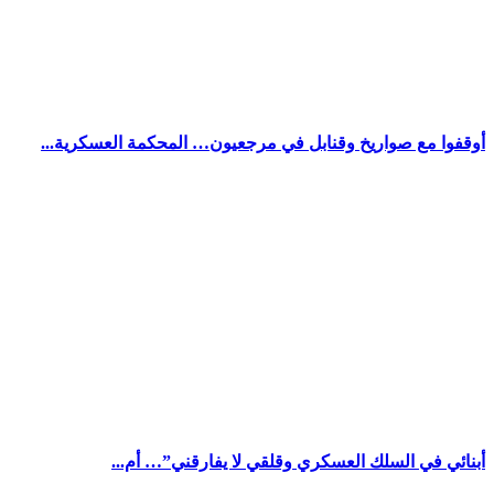
أوقفوا مع صواريخ وقنابل في مرجعيون… المحكمة العسكرية...
أبنائي في السلك العسكري وقلقي لا يفارقني”… أم...