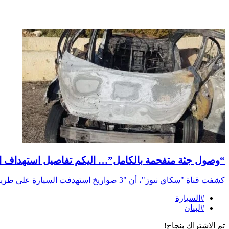
“وصول جثة متفحمة بالكامل”… اليكم تفاصيل استهداف ال
كشفت قناة "سكاي نيوز"، أن "3 صواريخ استهدفت السيارة على طريق الناقورة". أعلنت قناة "الجديد" عن: "سقوط 3...
#السيارة
#لبنان
تم الاشتراك بنجاح!