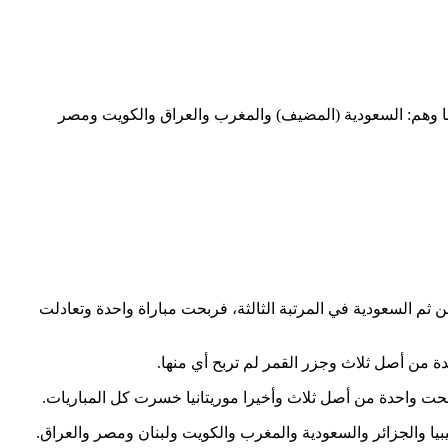
لصالات في نسخته السابعة يستضيف في مدينة جدة السعودية في صالة وزارة الرياضة بين ٦ و١٦ حزيران ٢٠٢٣ ١٢ منتخبا وهم: السعودية (المضيف) والمغرب والعراق والكويت ومصر
ن ثم السعودية في المرتبة الثالثة، فربحت مباراة واحدة وتعادلت
ة من أصل ثلاث وجزر القمر لم تربح أي منها.
بحت واحدة من أصل ثلاث وأخيرا موريتانيا خسرت كل المباريات.
 ليبيا والجزائر والسعودية والمغرب والكويت ولبنان ومصر والعراق.