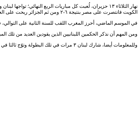
الكويت فانتصرت على مصر بنتيجة ٦-٢ ومن ثم الجزائر ربحت على العراق بنتيجة ٢-٠. وأخيرا، بعد مرحلة خروج المغلوب، يودع لبنان دورة كأس العرب مع مخاصميه السعودية ومصر والعراق .
في الموسم الماضي، أحرز المغرب اللقب للسنة الثانية على التوالي، 
ومن المهم أن نذكر الحكمين اللبنانيين الذين يقودين العديد من تلك ال
وللمعلومات أيضا، شارك لبنان ٣ مرات في تلك البطولة وتوّج ثالثا في سنة ٢٠٠٥ و٢٠٠٧ ورابعا في سنة ٢٠٠٨.