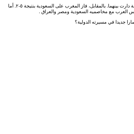
نهار الثلاثاء ١٣ حزيران، لُعبت كل مباريات الربع النهائي؛ تواجها لبنان وليبيا في أول مباراة وربحت ليبيا على لبنان بنتيجة ٥-٢ بعد معركة شرسة دارت بينهما. بالمقابل، فاز المغرب على السعودية بنتيجة ٥-٢. أما
ارا جديدا في مسيرته الدولية؟