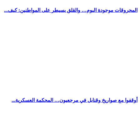
المحروقات موجودة اليوم… والقلق يسيطر على المواطنين: كيف...
أوقفوا مع صواريخ وقنابل في مرجعيون… المحكمة العسكرية...