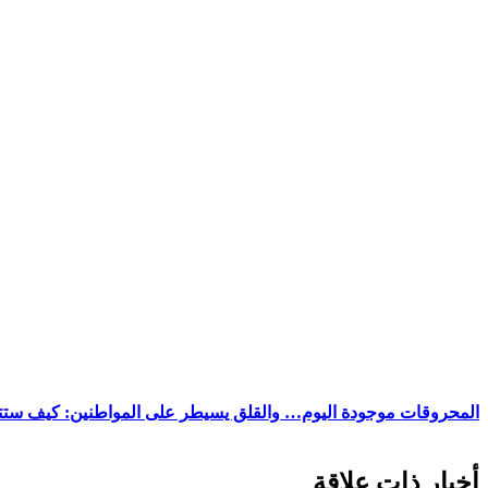
المحروقات موجودة اليوم… والقلق يسيطر على المواطنين: كيف ستتجه
أخبار ذات علاقة