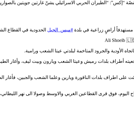
 “إكس”: “الطيران الحربي الاسرائيلي يشنّ غارتين جويتين بالصواريخ
مستهدفاً أراضٍ زراعية في بلدة
#ميس_الجبل
الحدودية في القطاع ال
جاه الأودية والجرود المتاخمة لبلدتي عيتا الشعب ورامية.
عيته أطراف بلدات رميش وعيتا الشعب ويارون وبيت ليف، وأغار الطير
ائت على اطراف بلدات الناقورة ويارين وعلما الشعب والجبين، فأغار ا
 اليوم، فوق قرى القطاعين الغربي والاوسط وصولا الى نهر الليطاني، 