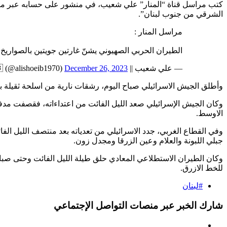
كتب مراسل قناة “المنار” علي شعيب، في منشور على حسابه عبر منصّة
الشرقي من جنوب لبنان”.
مراسل المنار :
الطيران الحربي الصهيوني يشنّ غارتين جويتين بالصواريخ 
— علي شعيب || Ali Shoeib 🇱🇧 (@alishoeib1970)
December 26, 2023
وأطلق الجيش الاسرائيلي صباح اليوم، رشقات نارية من اسلحة ثقيلة بات
وكان الجيش الإسرائيلي صعد الليل الفائت من اعتداءاته، فقصفت مدف
الاوسط.
وفي القطاع الغربي، جدد الاسرائيلي من تعدياته بعد منتصف الليل الف
جبلي اللبونة والعلام وعين الزرقا ومجدل زون.
وكان الطيران الاستطلاعي المعادي حلق طيلة الليل الفائت وحتى صباح
للخط الازرق.
#لبنان
شارك الخبر عبر منصات التواصل الإجتماعي