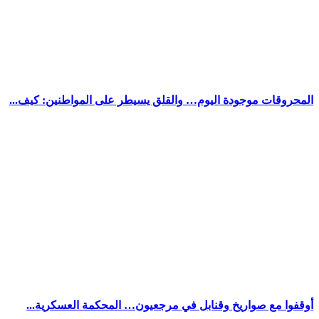
المحروقات موجودة اليوم… والقلق يسيطر على المواطنين: كيف...
أوقفوا مع صواريخ وقنابل في مرجعيون… المحكمة العسكرية...