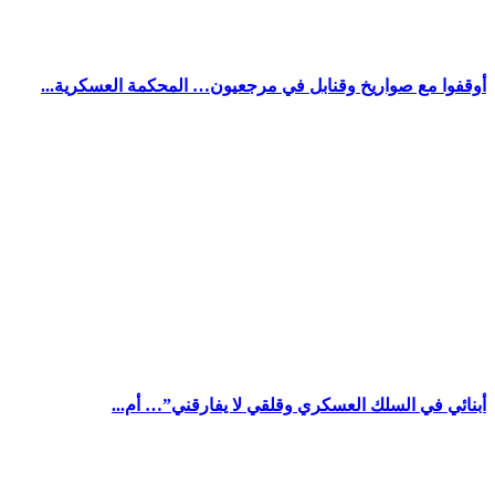
أوقفوا مع صواريخ وقنابل في مرجعيون… المحكمة العسكرية...
أبنائي في السلك العسكري وقلقي لا يفارقني”… أم...