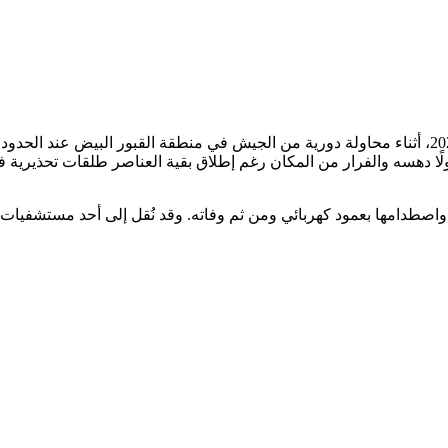
صدر عن قيادة الجيش – مديرية التوجيه البيان التالي: “بتاريخ 28/ 9/ 2023، أثناء محاولة دورية من الجيش 
لًا دهسه والفرار من المكان رغم إطلاق بقية العناصر طلقات تحذيرية في
اصطدامها بعمود كهربائي ومن ثم وفاته. وقد نُقل إلى أحد مستشفيات 