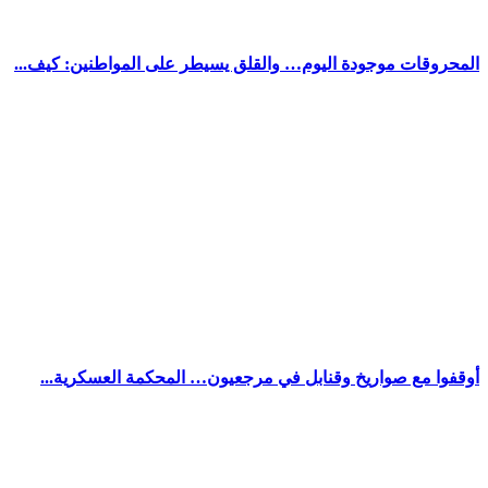
المحروقات موجودة اليوم… والقلق يسيطر على المواطنين: كيف...
أوقفوا مع صواريخ وقنابل في مرجعيون… المحكمة العسكرية...