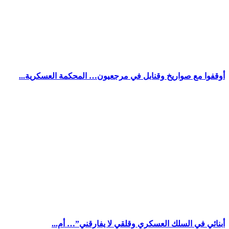
أوقفوا مع صواريخ وقنابل في مرجعيون… المحكمة العسكرية...
أبنائي في السلك العسكري وقلقي لا يفارقني”… أم...