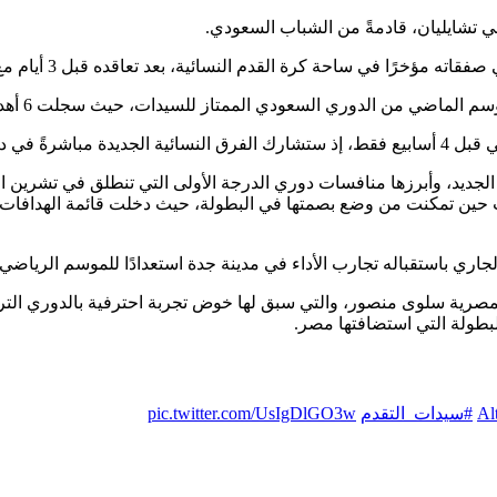
سي تشايليان، قادمةً من الشباب السعودي.
ة القدم النسائية، بعد تعاقده قبل 3 أيام مع المهاجمة المصرية، سلوى منصور المتولي.
ي السعودي الممتاز للسيدات، حيث سجلت 6 أهداف لتساهم في حصد فريقها المركز الثالث.
درجة الأولى.
جديد، وأبرزها منافسات دوري الدرجة الأولى التي تنطلق في تشرين الثاني
 حين تمكنت من وضع بصمتها في البطولة، حيث دخلت قائمة الهدافات و
لمصرية سلوى منصور، والتي سبق لها خوض تجربة احترفية بالدوري ال
#سيدات_التقدم
pic.twitter.com/UsIgDlGO3w