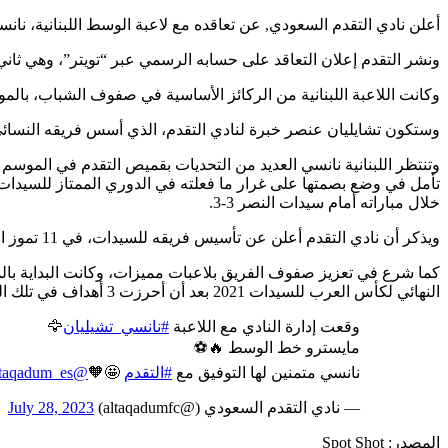
أعلن نادي التقدم السعودي, عن تعاقده مع لاعبة الوسط اللبنانية، نان
ونشر التقدم إعلان التعاقد على حسابه الرسمي عبر “تويتر”، وهي ثاني صفقاته مؤخرًا في ساحة كر
وكانت اللاعبة اللبنانية من الركائز الأساسية في صفوف الشباب، بالموسم الماضي من الدور
وستكون تشايليان عنصر خبرة لنادي التقدم، الذي أسس فريقه النسائي قبل 4 أسابيع فقط، إذ ستشارك الفرق النسائية الجديدة مباشرةً في دوري ال
وتنتظر اللبنانية نانسي العديد من التحديات بقميص التقدم في الموسم ال
تأمل في وضع بصمتها على غرار ما فعلته في الدوري الممتاز للسيدات
خلال مباراته أمام سيدات النصر 3-3.
ويذكر أن نادي التقدم أعلن عن تأسيس فريقه للسيدات، في 11 تموز الجاري باستقباله تجارب الأداء في مدينة جدة استعدادًا للموسم الرياضي المقبل.
كما شرع في تعزيز صفوف الفريق بلاعبات مميزات، وكانت البداية با
النهائي لكأس العرب للسيدات 2021 بعد أن أحرزت 3 أهداف في تلك البطولة التي استضافتها مصر.
وقعت إدارة النادي مع اللاعبة
#نانسي_تشيليان
🦅
مايسترو خط الوسط 🔥⚽️
نانسي متمنين لها التوفيق مع
#التقدم
🤩🧡
@Altaqadum_es
— نادي التقدم السعودي (@altaqadumfc)
July 28, 2023
المصدر:
Spot Shot