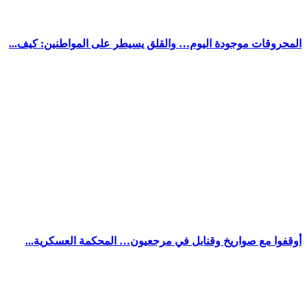
المحروقات موجودة اليوم… والقلق يسيطر على المواطنين: كيف...
أوقفوا مع صواريخ وقنابل في مرجعيون… المحكمة العسكرية...