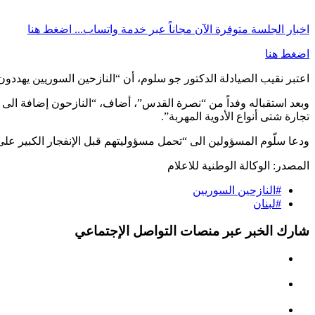
اخبار الجلسة متوفرة الآن مجاناً عبر خدمة واتساب...
اضغط هنا
اضغط هنا
اعتبر نقيب الصيادلة الدكتور جو سلوم، أن “النازحين السوريين يهددون
وبعد استقباله وفداً من “نصرة القدس”، أضاف، “النازحون إضافة الى مز
تجارة شتى أنواع الأدوية المهربة”.
ودعا سلّوم المسؤولين الى “تحمل مسؤوليتهم قبل الإنفجار الكبير على
المصدر:
الوكالة الوطنية للاعلام
#النازحين السوريين
#لبنان
شارك الخبر عبر منصات التواصل الإجتماعي