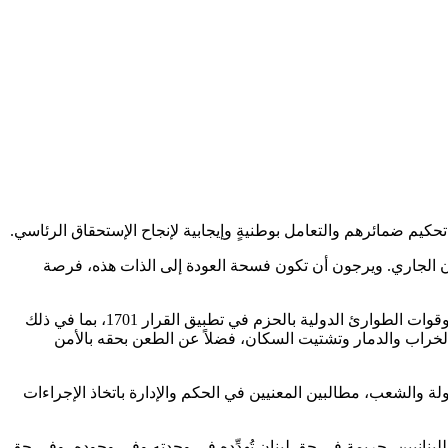
حكيم ضمائرهم والتعامل بوطنيةٍ وإيجابية لإنجاح الإستحقاق الرئاسي.
يسان الجاري. ويرجون أن تكون فسحة العودة إلى الذات هذه، فرصة
واستنكروا «بشدّةٍ المحاولات الهادفة مجدداً إلى تحويل جنوب لبنان صندوقاً لتبادل الرسائل في الصراعات الإقليمية، مطالبين الجيش اللبناني وقوات الطوارئ الدولية بالحزم في تطبيق القرار 1701، بما في ذلك
وى الخراب والدمار وتشتيت السكان، فضلاً عن الطعن بحقه بالأمن
ولة والشعب، مطالبين المعنيين في الحكم والإدارة باتخاذ الإجراءات
للبنانيين، جريمة في حق لبنان تُهدِّده في وحدته وفي وجوده، وفي حق