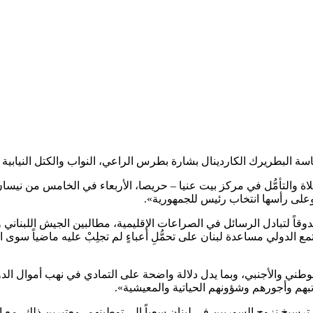
ة البطريرك الكاردينال بشارة بطرس الراعي، النواب والكتل النيابية ت
لصلاة والتأمُّل في مركز بيت عنيا – حريصا، الأربعاء في الخامس من ن
 وعلى رأسها انتخاب رئيس للجمهورية».
جتمع الدولي مساعدة لبنان على تحمُّلِ أعباءٍ لم تجلِبْ عليه ماضياً س
 الوطني والأجنبي، وبما يدل دلالة واضحة على التمادي في نهب أموال الد
بهم وأجورهم وشؤونهم الحياتية والمعيشية».
 ترسيخ نزوح السوريين في لبنان سعياً إلى توطينهم، معتبرين ذلك، مع ا