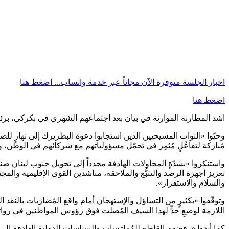
اخبار الجلسة متوفرة الآن مجاناً عبر خدمة واتساب...
اضغط هنا
اضغط هنا
اشد المطارنة الموارنة في بيان بعد اجتماعهم الشهري في بكركي، برئاس
وحيّوا «النواب المسيحيين الذين استجابوا دعوة البطريرك إلى نهارٍ ل
مُبارَكة لتفاعُلٍ مُثمِر في تحمّل مسؤولياتهم مع شركائهم في الوطن،
تعزيز أجهزة الرصد والتتبُّع والملاحقة، مناشدين القوى الإقليمية والم
والسلام والاستقرار».
وتوقّفوا «بكثيرٍ من التساؤل والإستهجان أمام واقع المُضارَبات بالنقد
اللازمة لوضعِ حدٍّ لهذا السيف المُصلت فوق رؤوس المواطنين في روات
كما أبدوا «رفضهم القاطع للمُمارَسات والسياسات الدولية الهادفة إلى