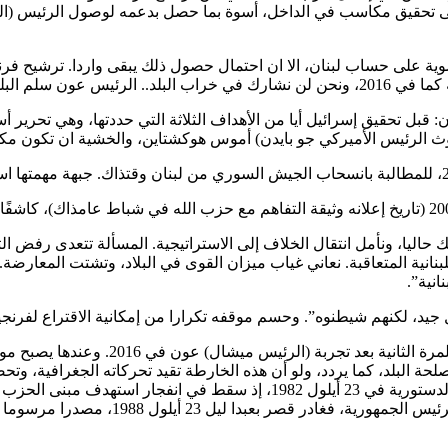
لى تحقيق مكاسب في الداخل، أسوة بما حصل بدعمه لوصول الرئيس (ال
ية على حساب لبنان، الا ان احتمال حصول ذلك يبقى واردا. ترشيح فر
ير كل مقومات الدولة”.
: قبل تحقيق إسرائيل أيا من الأهداف الثلاثة التي حددتها، وهي تحرير
ث الرئيس الأميركي جو بايدن) أموس هوكشتاين، والخشية ان تكون مكا
حاليا، ونأمل انتقال الخلاف إلى الاستراتيجية. المسألة تتعدى رفض ال
نية”.
جيد، لكنهم شيطنوه”. وحسم موقفه تكرارا من إمكانية الاقتراع لفرنجية
وحذر من، “نجاح حزب الله في إيصال فرنجية
حة البلد، كما يردد، ولو أن هذه الخارطة تقيد تحركاته الجغرافية، وت
والذي انتهت ولايته الدستورية دون إجراء ا