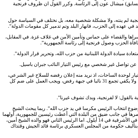
سابق) ميشال عون إلى الرئاسة. وكرر القول ان ظروف فرنجية
نجية لم ينته، ولا مشكلة شخصية معه، بل نختلف في السياسة حول
 أسراها والقضاء على حماس وتأمين الأمن في غلاف غزة. في المقابل،
فأة الحزب وصول فرنجية إلى رئاسة الجمهورية”.
تيار لوحدة الساحات، اذ نريد منه إعلان رفضه للسلاح غير الشرعي،
كما رفض ازدواجية السلاح المدرجة في البيانات الوزارية للحكومات اللبنانية المتعاقبة. نعاني غياب ميزان القوى في البلاد، وتشتت المعارضة. ولا يكفي تجمع 31 نائبا في جبهة رفض، ويجب العمل على ضم كل
 بالقول: لا لفرنجية، وبدك تشوف غيرنا”.
 إلى القصر الجمهوري، للمرة الثانية بعد تجربة (الرئيس ميشال) عون في 2016. وعندها يصبح موضوع انتخاب الرئيس مكرسا في يد حزب الله”. ربما يبحث الشيخ
حصرها في جانب ضيق من البلدة التي أعطت رئيسين للجمهورية، أولهما
عمه الرئيس الشهيد بشير الذي اغتيل قبل تسعة أيام من تسلم ولايته الدستورية في 23 أيلول 1982، إذ سقط في انفجار استهدف مبنى الحزب في الأشرفية في 14 أيلول. اما الرئيس الثاني فهو والده الشيخ أمين،
لاستحقاق الانتخابي الخاص برئيس الجمهورية، فغادر قصر بعبدا ليل 23 أيلول 1988، مصدرا مرسوما بتأليف حكومة من المجلس العسكري برئاسة قائد الجيش وقتذاك