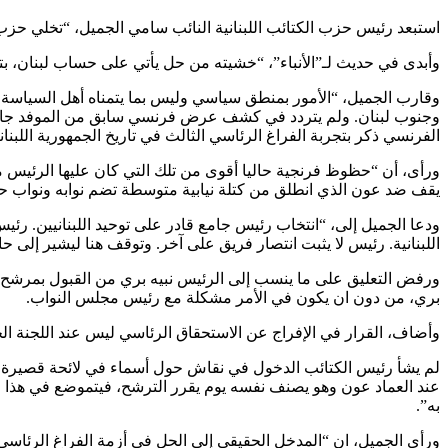
استبعد رئيس حزب الكتائب اللبنانية النائب سامي الجميل، “تخلي حزب الله عن مرشحه الوحيد للانتخابات الرئ
وأبدى في حديث لـ”الأنباء”، “خشيته من حل يأتي على حساب لبنان، بتل
وقارب الجميل، “الأمور بمنطق سياسي وليس بما يتمناه أهل السياسة ف
وجنوب لبنان. ولم يتردد في كشف عرض فرنسي سابق من الموفد جان إيف
الفرنسي ذكر بتجربة الفراغ الرئاسي الثالث في تاريخ الجمهورية اللبنانية بعد 1988 و2007، وقد انتهى بانتخاب مرشح حزب الله العماد ميشال عون رئيسا بعد انتظار أ
يقف ضد عون الذي انطلق من كتلة نيابية متوسطة تضم نوابه ونواب حز
ودعا الجميل إلى، “انتخاب رئيس جامع قادر على توحيد اللبنانيين. رئي
اللبنانية. رئيس لا يثبت انتصار فريق على آخر. وتوقف هنا ليشير إلى 
ورفض التعليق على ما ينسب إلى الرئيس نبيه بري من القبول بمرشح 
بري، من دون ان يكون في الأمر مشكلة مع رئيس مجلس النواب.
وأضاف، القرار في الإفراج عن الاستحقاق الرئاسي ليس عند اللجنة الخم
لم يشأ رئيس الكتائب الدخول في نقاش حول أسماء في لائحة قصيرة تم 
عند العماد عون وهو يصنف نفسه يوم يقرر الترشح، فيتموضع في هذا ا
به”.
ورأى الجميل، ان “المدخل الحقيقي إلى الحل في أزمة الفراغ الرئاسي،