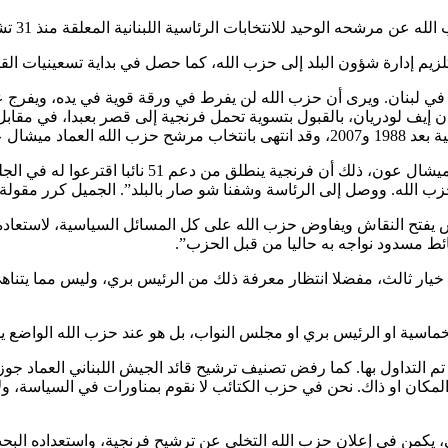
اسية اللبنانية المعلقة منذ 31 تشرين الاول 2022، رئيس تيار المردة الوزير السابق سليمان فرنجية”.
زيم إدارة شؤون البلد إلى حزب الله، كما حصل في بداية تسعينيات الق
ي لبنان. ويرى أن حزب الله لن يفرط في ورقة قوية في يده، ويفرج عن 
 لودريان، بالقبول بتسوية تحمل فرنجية إلى قصر بعبدا، في مقابل ا
كثر من سنتين”.
ورأى، أن “حظوظ فرنجية حاليا أقوى من تلك التي كان 
ب الله. ووصل إلى الرئاسة وشفنا شو صار بالبلد”. الجميل كرر مقول
س يفتح النقاش ويفاوض حزب الله على كل المسائل السياسية، لاستعادة ق
حائط مسدود نواجه به حاليا من قبل الحزب”.
خيار ثالث، مفضلا انتظار معرفة ذلك من الرئيس بري، وليس مما يتنا
اسية او الرئيس بري او مجلس النواب، بل هو عند حزب الله الواضع يده 
التداول بها. كما رفض تصنيف ترشيح قائد الجيش اللبناني العماد جوز
لمكان او ذاك. نحن في حزب الكتائب لا نقوم بمناورات في السياسة، ول
 يكمن في إعلان حزب الله التخلي عن ترشيح فرنجية، واستعداده البحث ب