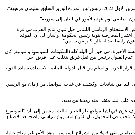
رن الماضي يوم عهد بالأمور في لبنان إلى سورية”.
الاستحقاق الرئاسي اللبناني قبل تبيان نتائج الحرب في غزة
ختيار المعارضة هوية رئيس الحكومة. وأشار إلى أن الموفد
عليها الرئيس ميشال عون، ذلك أن فرنجية ينطلق من دعم 51 نائبا اقترعوا له في الجلسة الأخيرة، في حين أن البلد كله (المكونات السياسية والنيابية) كان
ة عدم القبول برئيس من قبل فريق يتغلب على فريق آخر.
رار الحرب والسلم من قبل الدولة اللبنانية، لاستعادة سيادة الدولة
هى الينا من شائعات. وكشف عن غياب التواصل من زمان مع الرئيس
على البلد متخذا منه رهينة بين يديه.
ف عون في ان المواجهة او الخيار الثالث، مشيرا إلى، أن “الموضوع
ا ننتخب في المجهول، بل نقترع لمشروع سياسي واضح بعد الاقتناع
اسم يلقى قبولا من الشرائح السياسية. وهذا الأمر غير متاح حاليا،