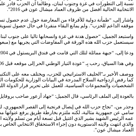
نسبة إلى التطورات في غزة وجنوب لبنان، وطالما ان الحزب قادر ع
الانتخابية الحالية أفضل من ظروف العماد ميشال عون في 2016”.
واشار إلى، “طمأنة دولية للأفرقاء من المعارضة حول عدم حصول تسو
موقفه الداعم للحزب”. ولم يمانع البقاء منفردا في حال حصول تسوية كما في 2016، ونحن لن نشارك في خراب البلد.. الرئيس عون سلم البلد في عهده إلى الحزب، فانهار البلد وتم تدم
واستبعد الجميل، “حصول هدنة في غزة وانسحابها تاليا على جنوب لبنان
سيستعمل حزب الله هذه الورقة في المفاوضات التي يجريها مع (مبعو
ودعا إلى، “جبهة مماثلة لتلك التي قامت في فندق البريستول في 2004، للمطالبة بانسحاب الجيش السوري من لبنان وقتذاك. جبهة مهمتها استعادة سيادة الدولة اللبنانية من حزب الله، وتحرير قرار الدولة”.
وفي هذا السياق، رحب بِـ “عودة التيار الوطني الحر إلى موقعه قبل 2006 (تاريخ إعلانه وثيقة التفاهم مع حزب الله في شباط عامذاك)، كاشفًا عن تواصل غير شخصي مع رئيس التيار النائب جبران باسيل.
ووصف الأخير بـ”الحليف الاستراتيجي للحزب، ويختلف معه على التكتيك 
الشخصيات والمجموعات السياسية، للعمل على تحرير قرار الدولة اللبنا
بالعودة إلى الملف الرئاسي، قال الجميل: “جهاد أزعور صاحب بروفايل 
سامي عن جمهورية مثالية، لكنه ملتزم بخارطة طريق يرفع عنوانها مصل
العماد ميشال عون”.