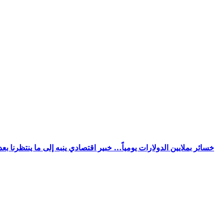
خسائر بملايين الدولارات يومياً… خبير اقتصادي ينبه إلى ما ينتظرنا بع